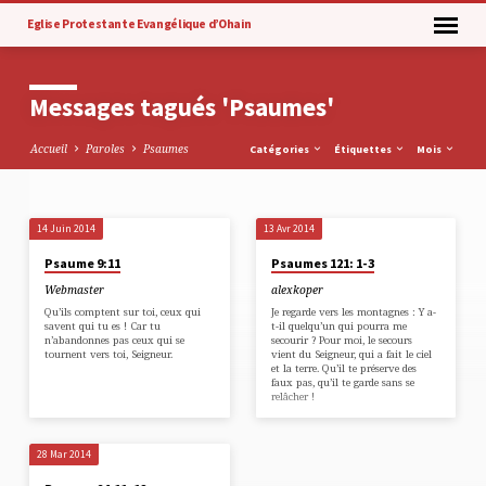
Eglise Protestante Evangélique d’Ohain
Messages tagués 'Psaumes'
Accueil
Paroles
Psaumes
Catégories
Étiquettes
Mois
14 Juin 2014
13 Avr 2014
Messages
Psaume 9:11
Psaumes 121: 1-3
tagués
Webmaster
alexkoper
'Psaumes'
Qu’ils comptent sur toi, ceux qui
Je regarde vers les montagnes : Y a-
savent qui tu es ! Car tu
t-il quelqu’un qui pourra me
n’abandonnes pas ceux qui se
secourir ? Pour moi, le secours
tournent vers toi, Seigneur.
vient du Seigneur, qui a fait le ciel
et la terre. Qu’il te préserve des
faux pas, qu’il te garde sans se
relâcher !
28 Mar 2014