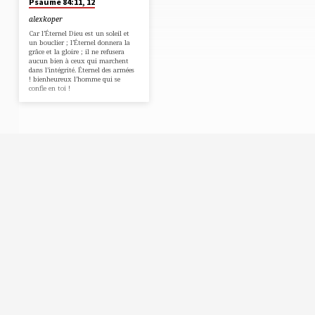
Psaume 84:11, 12
alexkoper
Car l’Éternel Dieu est un soleil et
un bouclier ; l’Éternel donnera la
grâce et la gloire ; il ne refusera
aucun bien à ceux qui marchent
dans l’intégrité. Éternel des armées
! bienheureux l’homme qui se
confie en toi !