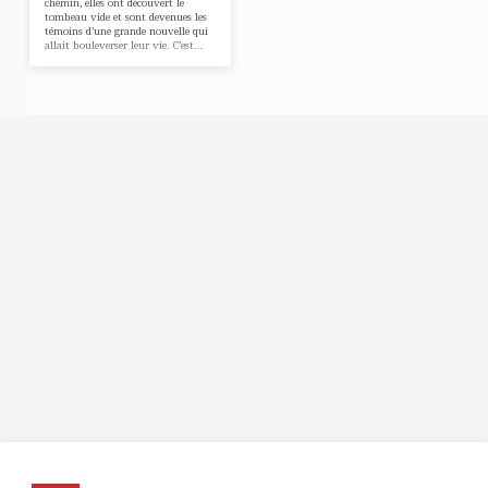
Il
chemin, elles ont découvert le
tombeau vide et sont devenues les
est
témoins d’une grande nouvelle qui
allait bouleverser leur vie. C’est…
vraiment
ressuscité'