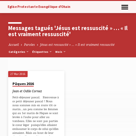
Eglise Protestante Evangélique d’Ohain
Messages tagués 'Jésus est ressuscité » … « Il
est vraiment ressuscité'
Accueil
Paroles
Jésus est ressuscité » … « Il est vraiment ressuscité
Catégories
Étiquettes
Mois
27 Mar 2016
Messages
Pâques 2016
tagués
Jean et Odile Cornez
'Jésus
Petit-déjeuner pascal. Bienvenue à
est
ce petit déjeuner pascal ! Nous
nous sommes mis en route tôt ce
ressuscité
matin…un peu comme les femmes
qui au 1er matin de Pâques se sont
»
levées à l’aube pour aller au
tombeau. Elles ne sont pas parties
…
le cœur léger puisqu’elles allaient
embaumer le corps de celui qu’elles
«
aimaient. Mais au bout de leur